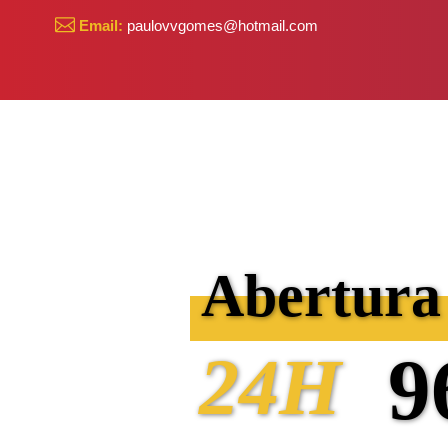
Email:
paulovvgomes@hotmail.com
Abertura
24H
9