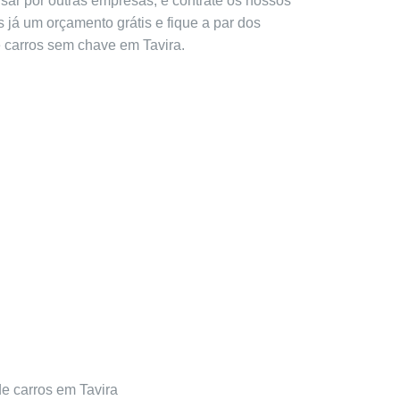
ar por outras empresas, e contrate os nossos
s já um orçamento grátis e fique a par dos
 carros sem chave em Tavira.