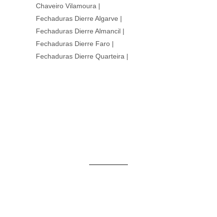
Chaveiro Vilamoura
|
Fechaduras Dierre Algarve
|
Fechaduras Dierre Almancil
|
Fechaduras Dierre Faro
|
Fechaduras Dierre Quarteira
|
ESTAMOS AQUI
AO SEU DISPOR
Peça informações sobre os nossos
produtos ou solicite os nossos serviços