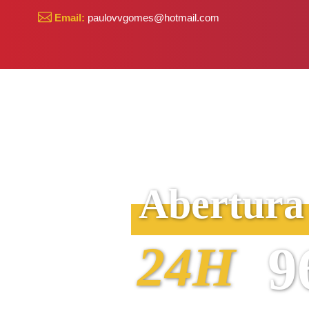
Email:
paulovvgomes@hotmail.com
Abertura
24H
9