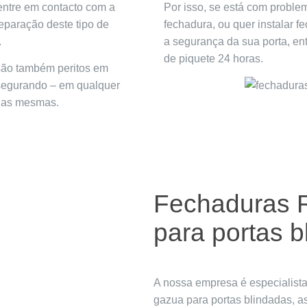
entre em contacto com a
Por isso, se está com proble
paração deste tipo de
fechadura, ou quer instalar 
.
a segurança da sua porta, en
de piquete 24 horas.
 são também peritos em
ssegurando – em qualquer
 das mesmas.
Fechaduras R
para portas b
A nossa empresa é especialista
gazua para portas blindadas, 