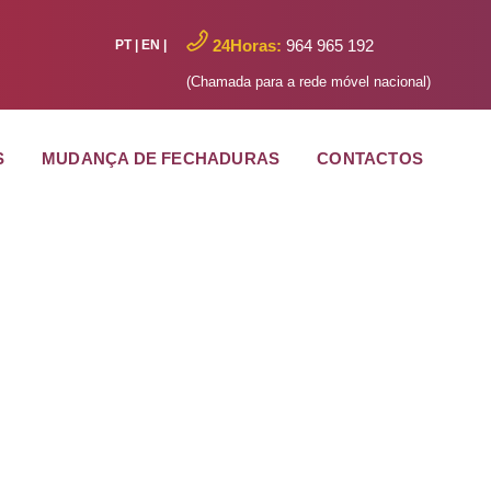
24Horas:
964 965 192
PT
|
EN
|
(Chamada para a rede móvel nacional)
S
MUDANÇA DE FECHADURAS
CONTACTOS