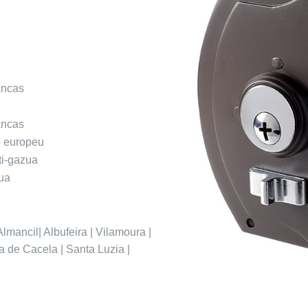
ancas
ancas
o europeu
ti-gazua
ua
lmancil| Albufeira | Vilamoura |
a de Cacela | Santa Luzia |