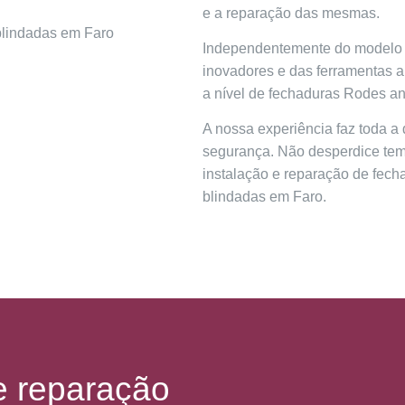
e a reparação das mesmas.
Independentemente do modelo 
inovadores e das ferramentas ap
a nível de fechaduras Rodes a
A nossa experiência faz toda a
segurança. Não desperdice tem
instalação e reparação de fech
blindadas em Faro.
 reparação