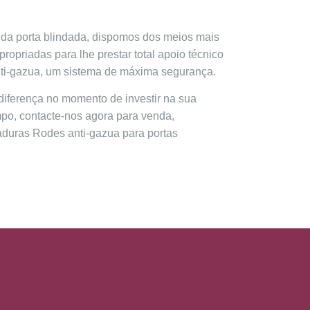
da porta blindada, dispomos dos meios mais
ropriadas para lhe prestar total apoio técnico
nti-gazua, um sistema de máxima segurança.
 diferença no momento de investir na sua
po, contacte-nos agora para venda,
aduras Rodes anti-gazua para portas