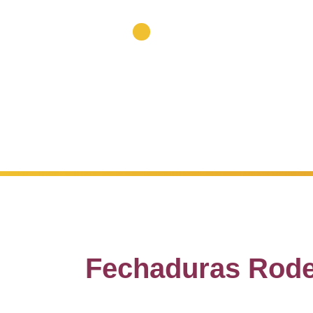
(Cham
Piquetes 24h 365 dias/ano
Fechaduras Rod