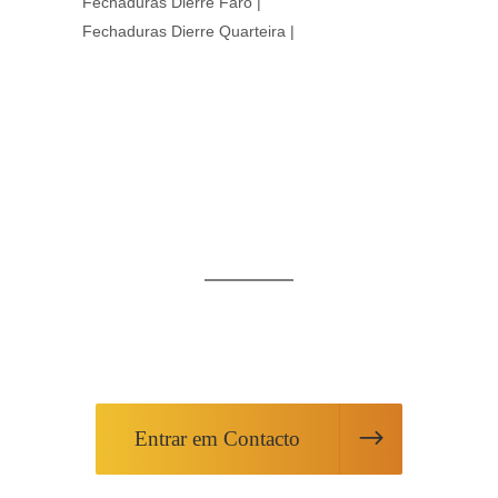
Fechaduras Dierre Faro
|
Fechaduras Dierre Quarteira
|
ESTAMOS AQUI
AO SEU DISPOR
Peça informações sobre os nossos
produtos ou solicite os nossos serviços
Entrar em Contacto