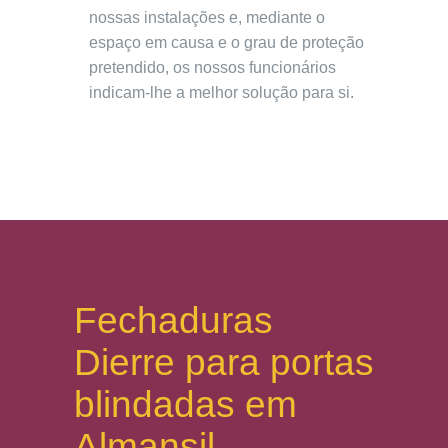
nossas instalações e, mediante o
espaço em causa e o grau de proteção
pretendido, os nossos funcionários
indicam-lhe a melhor solução para si.
Fechaduras
Dierre para portas
blindadas em
Almansil