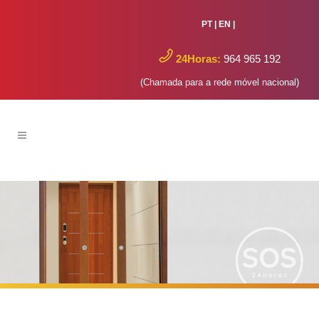
PT
|
EN
|
24Horas:
964 965 192
(Chamada para a rede móvel nacional)