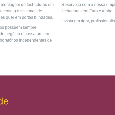
de montagem de fechaduras em
Reserve já com a nossa empr
recentes) e sistemas de
fechaduras em Faro e tenha 
es quer em portas blindadas.
Invista em rigor, profissional
mos possuem sempre
o de negócio e passaram em
aboratórios independentes de
de