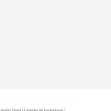
 portas Tavira
|
Canhões de Fechaduras
|