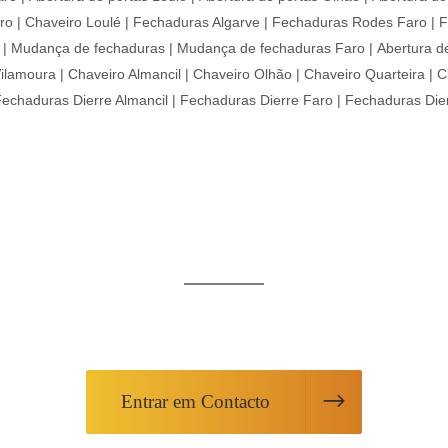
ro
|
Chaveiro Loulé
|
Fechaduras Algarve
|
Fechaduras Rodes Faro
|
F
|
Mudança de fechaduras
|
Mudança de fechaduras Faro
|
Abertura d
Vilamoura
|
Chaveiro Almancil
|
Chaveiro Olhão
|
Chaveiro Quarteira
|
C
echaduras Dierre Almancil
|
Fechaduras Dierre Faro
|
Fechaduras Dier
TAMOS AQUI AO SEU DIS
formações sobre os nossos produtos ou solicite os nossos 
Entrar em Contacto