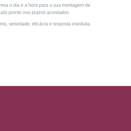
esa o dia e a hora para a sua montagem de
tudo pronto nos prazos acordados.
ismo, seriedade, eficácia e resposta imediata.