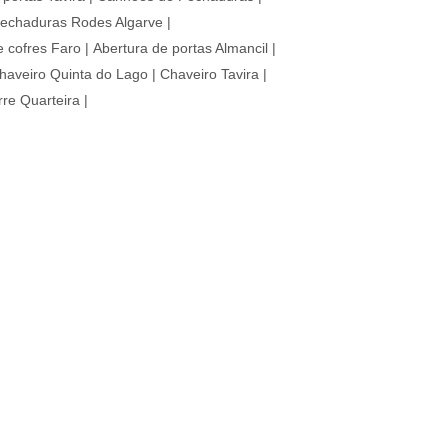
echaduras Rodes Algarve
|
e cofres Faro
|
Abertura de portas Almancil
|
haveiro Quinta do Lago
|
Chaveiro Tavira
|
re Quarteira
|
POR
serviços