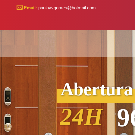
Email:
paulovvgomes@hotmail.com
Abertura
24H
9