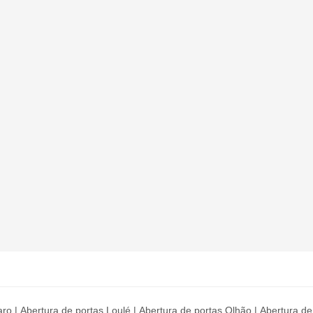
aro
|
Abertura de portas Loulé
|
Abertura de portas Olhão
|
Abertura de